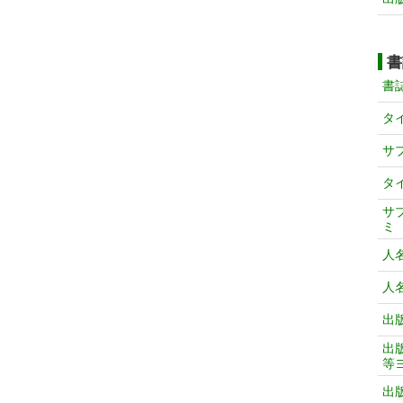
書
書
タ
サ
タ
サ
ミ
人
人
出
出
等
出