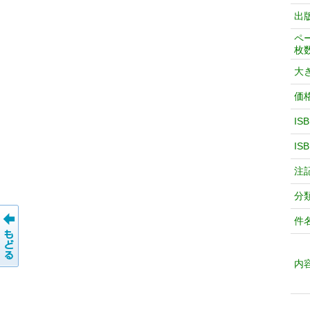
出
ペ
枚
大
価
IS
IS
注
分
件
内