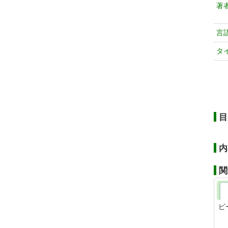
著
言
タ
目
内
関
ピ