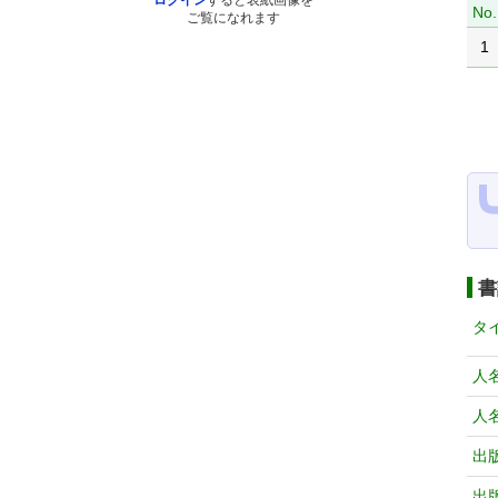
ログイン
すると表紙画像を
No.
ご覧になれます
1
書
タ
人
人
出
出