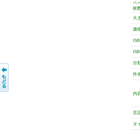
ペ
枚
大
価
IS
IS
分
件
内
言
タ