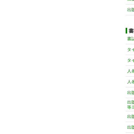
出
書
書
タ
タ
人
人
出
出
等
出
出