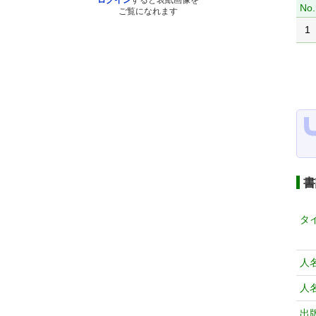
ログイン
すると表紙画像を
No.
ご覧になれます
1
書
タ
人
人
出