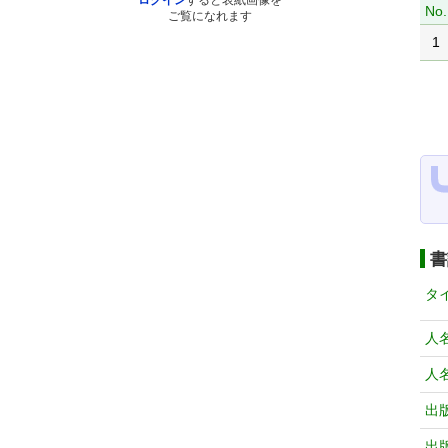
ログイン
すると表紙画像を
No.
ご覧になれます
1
書
タ
人
人
出
出