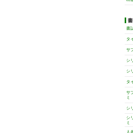
書
書
タ
サ
シ
シ
タ
サ
ミ
シ
シ
ミ
人