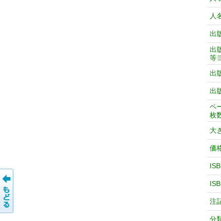
人
出
出
等
出
出
ペ
枚
大
価
IS
IS
注
分