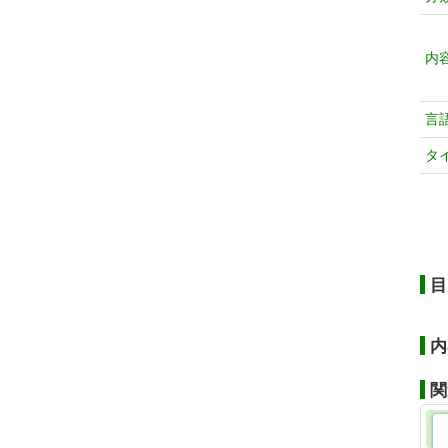
内
言
タ
目
内
関