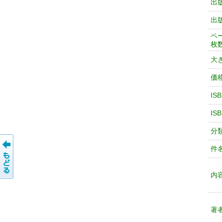
出
出
ペ
枚
大
価
IS
IS
分
件
内
著