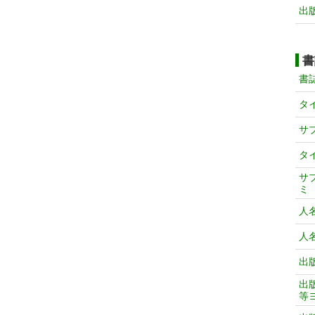
出
書
書
タ
サ
タ
サ
ミ
人
人
出
出
等