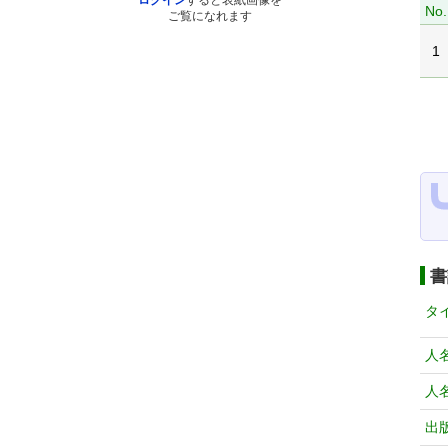
ログイン
すると表紙画像を
No.
ご覧になれます
1
書
タ
人
人
出