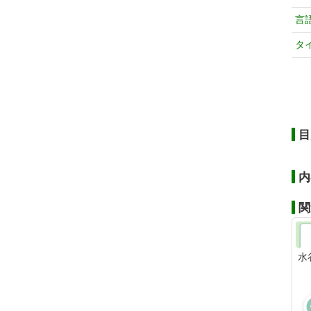
言
タ
目
内
関
水