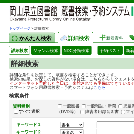
トップページ
> 詳細検索
かんたん検索
詳細検索
新着資料
詳細検索
ジャンル検索
NDC分類検索
予約ベスト
新
詳細検索
詳細な条件を設定して、蔵書を検索することができます。
検索の結果、お探しの資料がない場合は、こちらからリクエスト
インターネット予約した当日は、来館されても準備はできていま
スマートフォン用蔵書検索・予約システムは
こちら
検索条件
一般図書
一般雑誌・新聞
児童
資料種別
すべて選択
（DVD等）
障害者用録音図書
マ
キーワード１
キーワード２