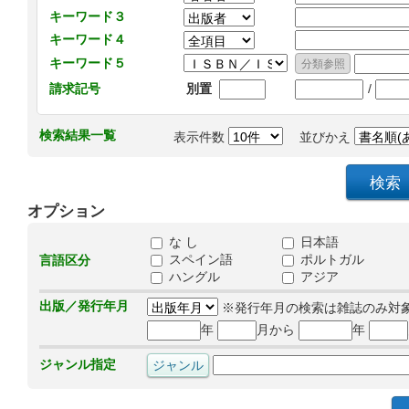
キーワード３
キーワード４
キーワード５
/
請求記号
別置
検索結果一覧
表示件数
並びかえ
オプション
な し
日本語
スペイン語
ポルトガル
言語区分
ハングル
アジア
出版／発行年月
※発行年月の検索は雑誌のみ対
年
月から
年
ジャンル指定