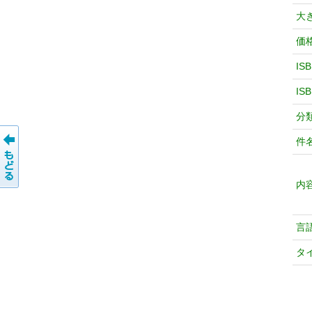
大
価
IS
IS
分
件
内
言
タ