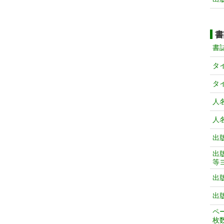
書
書
タ
タ
人
人
出
出
等
出
出
ペ
枚