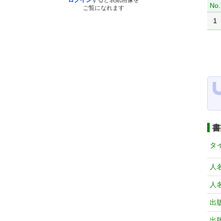
ログイン
すると表紙画像を
No.
ご覧になれます
1
書
タ
人
人
出
出