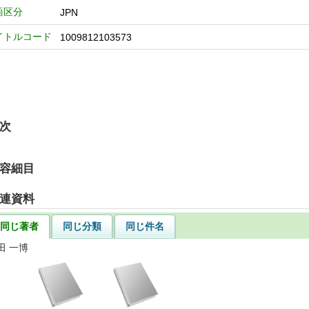
語区分
JPN
イトルコード
1009812103573
次
容細目
連資料
同じ著者
同じ分類
同じ件名
田 一博