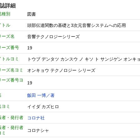
誌詳細
誌種別
図書
イトル
頭部伝達関数の基礎と3次元音響システムへの応用
リーズ名
音響テクノロジーシリーズ
リーズ番号
19
イトルヨミ
トウブ デンタツ カンスウ ノ キソ ト サンジゲン オンキ
リーズ名ヨミ
オンキョウ テクノロジー シリーズ
リーズ番号ヨ
19
名
飯田 一博／著
名ヨミ
イイダ カズヒロ
版者・発行者
コロナ社
版者・発行者
コロナシャ
ヨミ