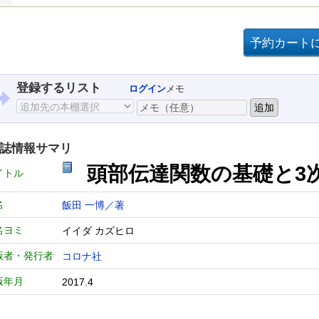
登録するリスト
ログイン
メモ
誌情報サマリ
頭部伝達関数の基礎と3
イトル
名
飯田 一博／著
名ヨミ
イイダ カズヒロ
版者・発行者
コロナ社
版年月
2017.4