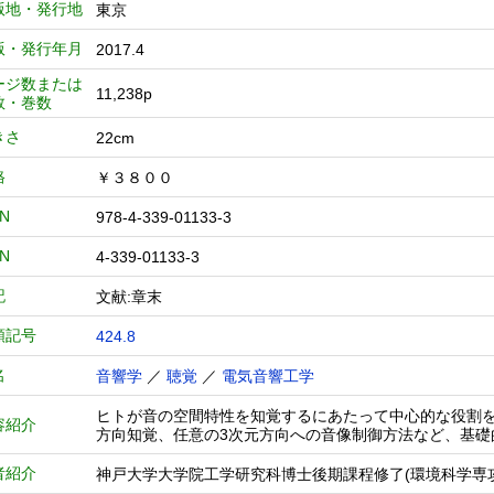
版地・発行地
東京
版・発行年月
2017.4
ージ数または
11,238p
数・巻数
きさ
22cm
格
￥３８００
BN
978-4-339-01133-3
BN
4-339-01133-3
記
文献:章末
類記号
424.8
名
音響学
／
聴覚
／
電気音響工学
ヒトが音の空間特性を知覚するにあたって中心的な役割
容紹介
方向知覚、任意の3次元方向への音像制御方法など、基礎
者紹介
神戸大学大学院工学研究科博士後期課程修了(環境科学専攻