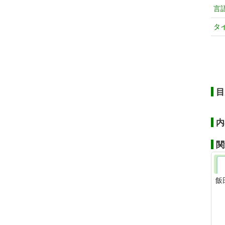
言
タ
目
内
関
飯