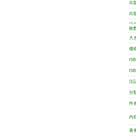
出
出
ペ
枚
大
価
IS
IS
注
分
件
内
著