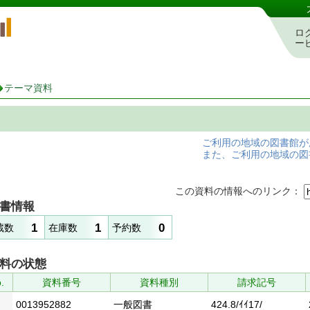
岡山県立図書館 蔵書検索・予約システム
ロ
ー
テーマ資料
ご利用の地域の図書館が
また、ご利用の地域の図
この資料の情報へのリンク：
書情報
1
1
0
蔵数
在庫数
予約数
料の状態
.
資料番号
資料種別
請求記号
0013952882
一般図書
424.8/ｲｲ17/