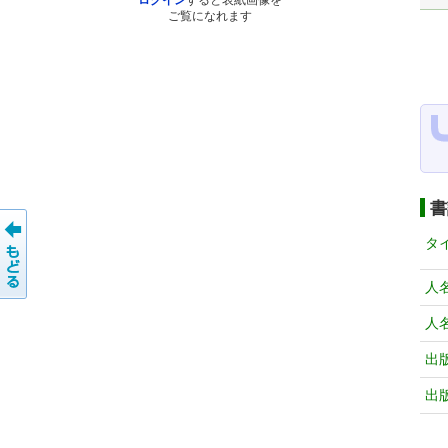
ログイン
すると表紙画像を
ご覧になれます
書
タ
人
人
出
出