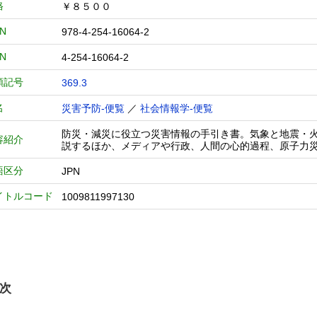
格
￥８５００
BN
978-4-254-16064-2
BN
4-254-16064-2
類記号
369.3
名
災害予防-便覧
／
社会情報学-便覧
防災・減災に役立つ災害情報の手引き書。気象と地震・
容紹介
説するほか、メディアや行政、人間の心的過程、原子力
語区分
JPN
イトルコード
1009811997130
次