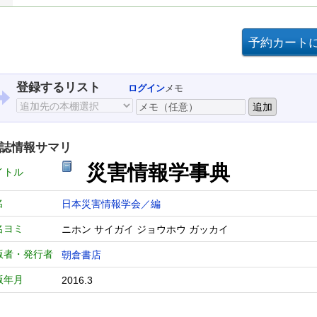
登録するリスト
ログイン
メモ
誌情報サマリ
災害情報学事典
イトル
名
日本災害情報学会／編
名ヨミ
ニホン サイガイ ジョウホウ ガッカイ
版者・発行者
朝倉書店
版年月
2016.3