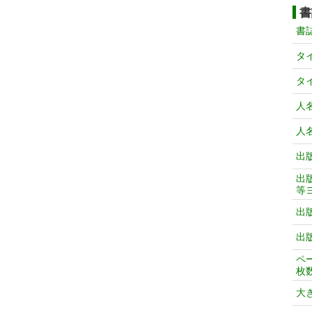
書
書
タ
タ
人
人
出
出
等
出
出
ペ
枚
大