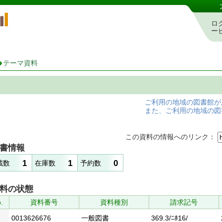
岡山県立図書館 蔵書検索・予約システム
ロ
ー
テーマ資料
ご利用の地域の図書館が
また、ご利用の地域の図
この資料の情報へのリンク：
書情報
1
1
0
蔵数
在庫数
予約数
料の状態
.
資料番号
資料種別
請求記号
0013626676
一般図書
369.3/ﾆﾎ16/