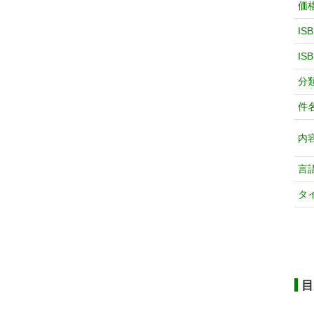
価
IS
IS
分
件
内
言
タ
目