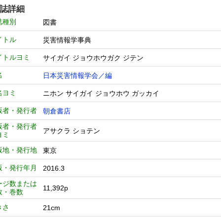
誌詳細
誌種別
図書
イトル
災害情報学事典
イトルヨミ
サイガイ ジョウホウガク ジテン
名
日本災害情報学会／編
名ヨミ
ニホン サイガイ ジョウホウ ガッカイ
版者・発行者
朝倉書店
版者・発行者
アサクラ ショテン
ヨミ
版地・発行地
東京
版・発行年月
2016.3
ージ数または
11,392p
数・巻数
きさ
21cm