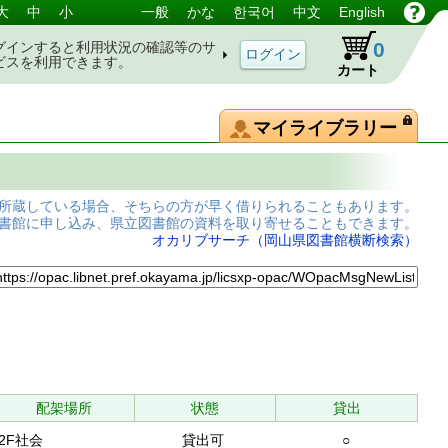
大
中
小
一般
かな
한국어
中文
English
0
グインすると利用状況の確認等のサ
ビスを利用できます。
カート
マイライブラリー
所蔵している場合、そちらの方が早く借りられることもあります。
書館に申し込み、県立図書館の資料を取り寄せることもできます。
オカリブサーチ（岡山県図書館横断検索）
配架場所
状態
貸出
2F社会
貸出可
○