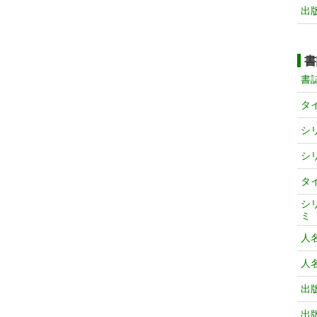
出
書
書
タ
シ
シ
タ
シ
ミ
人
人
出
出