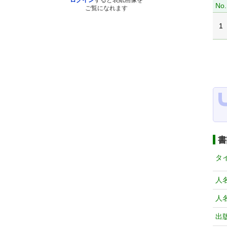
ログイン
すると表紙画像を
No.
ご覧になれます
1
書
タ
人
人
出