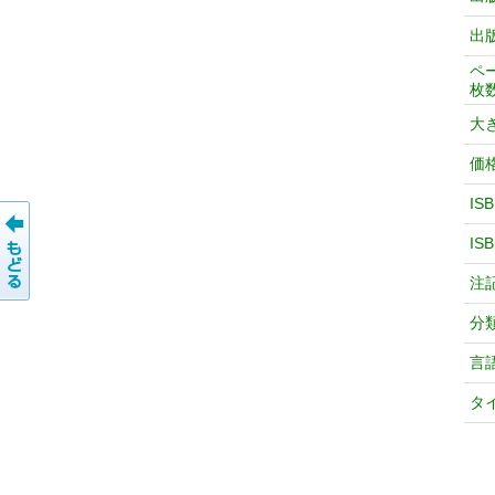
出
ペ
枚
大
価
IS
IS
注
分
言
タ