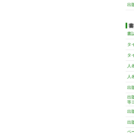
出
書
書
タ
タ
人
人
出
出
等
出
出
ペ