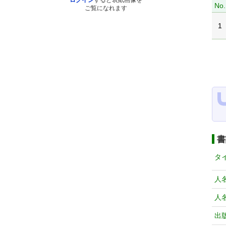
ログイン
すると表紙画像を
No.
ご覧になれます
1
書
タ
人
人
出