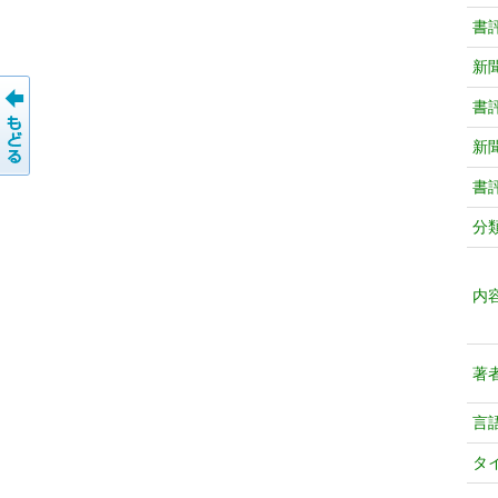
書
新
書
新
書
分
内
著
言
タ