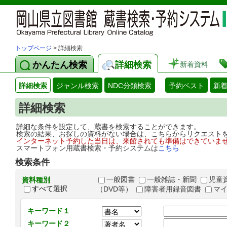
トップページ
> 詳細検索
かんたん検索
詳細検索
新着資料
詳細検索
ジャンル検索
NDC分類検索
予約ベスト
新
詳細検索
詳細な条件を設定して、蔵書を検索することができます。
検索の結果、お探しの資料がない場合は、こちらからリクエスト
インターネット予約した当日は、来館されても準備はできていま
スマートフォン用蔵書検索・予約システムは
こちら
検索条件
一般図書
一般雑誌・新聞
児童
資料種別
すべて選択
（DVD等）
障害者用録音図書
マ
キーワード１
キーワード２