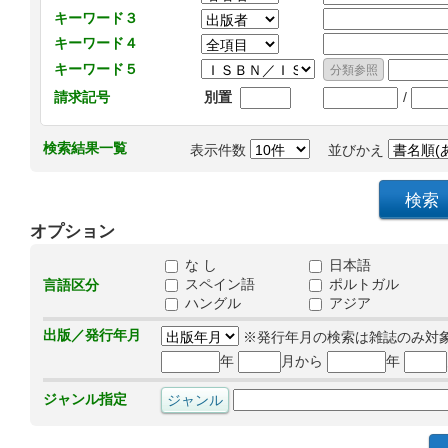
キーワード３
キーワード４
キーワード５
/
請求記号
別置
検索結果一覧
表示件数
並びかえ
オプション
な し
日本語
スペイン語
ポルトガル
言語区分
ハングル
アジア
出版／発行年月
※発行年月の検索は雑誌のみ対
年
月から
年
ジャンル指定