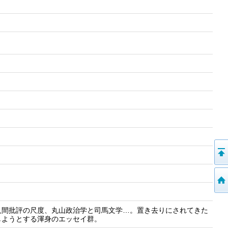
人間批評の尺度、丸山政治学と司馬文学…。置き去りにされてきた
しようとする渾身のエッセイ群。