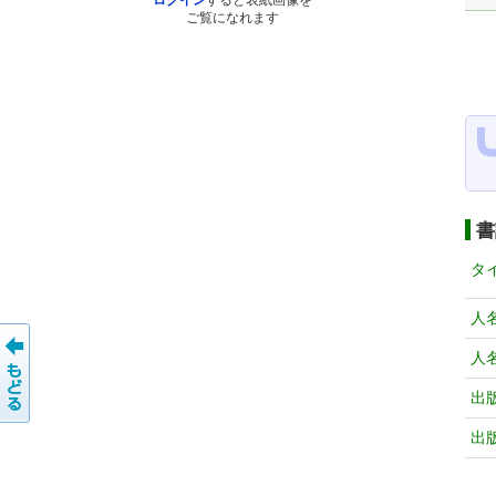
ログイン
すると表紙画像を
ご覧になれます
書
タ
人
人
出
出