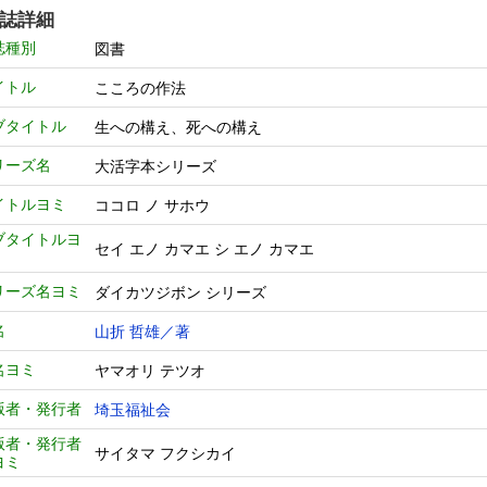
誌詳細
誌種別
図書
イトル
こころの作法
ブタイトル
生への構え、死への構え
リーズ名
大活字本シリーズ
イトルヨミ
ココロ ノ サホウ
ブタイトルヨ
セイ エノ カマエ シ エノ カマエ
リーズ名ヨミ
ダイカツジボン シリーズ
名
山折 哲雄／著
名ヨミ
ヤマオリ テツオ
版者・発行者
埼玉福祉会
版者・発行者
サイタマ フクシカイ
ヨミ