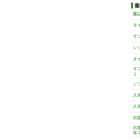
書
書
タ
サ
シ
タ
サ
ミ
シ
人
人
出
出
等