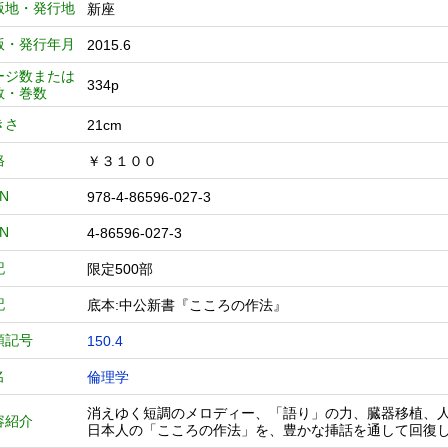
版地・発行地
新座
版・発行年月
2015.6
ージ数または
334p
数・巻数
きさ
21cm
格
￥３１００
BN
978-4-86596-027-3
BN
4-86596-027-3
記
限定500部
記
底本:中公新書『こころの作法』
類記号
150.4
名
倫理学
消えゆく短調のメロディー、「語り」の力、臓器移植、
容紹介
日本人の「こころの作法」を、豊かな挿話を通して回復