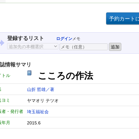
登録するリスト
ログイン
メモ
誌情報サマリ
こころの作法
イトル
名
山折 哲雄／著
名ヨミ
ヤマオリ テツオ
版者・発行者
埼玉福祉会
版年月
2015.6