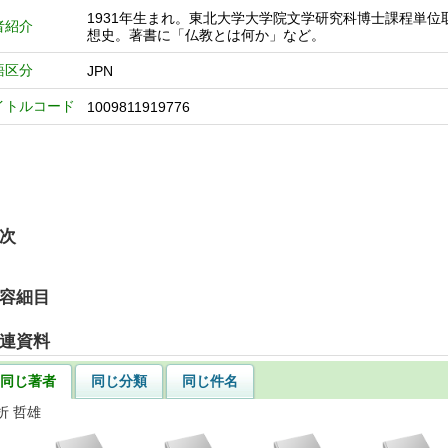
1931年生まれ。東北大学大学院文学研究科博士課程単
者紹介
想史。著書に「仏教とは何か」など。
語区分
JPN
イトルコード
1009811919776
次
容細目
連資料
同じ著者
同じ分類
同じ件名
折 哲雄