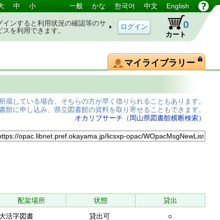
大
中
小
一般
かな
한국어
中文
English
0
グインすると利用状況の確認等のサ
ビスを利用できます。
カート
マイライブラリー
所蔵している場合、そちらの方が早く借りられることもあります。
書館に申し込み、県立図書館の資料を取り寄せることもできます。
オカリブサーチ（岡山県図書館横断検索）
配架場所
状態
貸出
大活字図書
貸出可
○