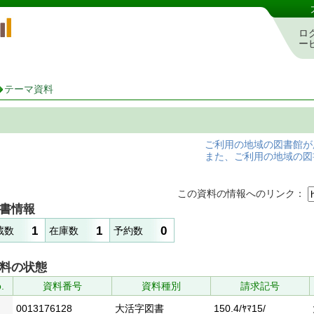
岡山県立図書館 蔵書検索・予約システム
ロ
ー
テーマ資料
ご利用の地域の図書館が
また、ご利用の地域の図
この資料の情報へのリンク：
書情報
1
1
0
蔵数
在庫数
予約数
料の状態
.
資料番号
資料種別
請求記号
0013176128
大活字図書
150.4/ﾔﾏ15/