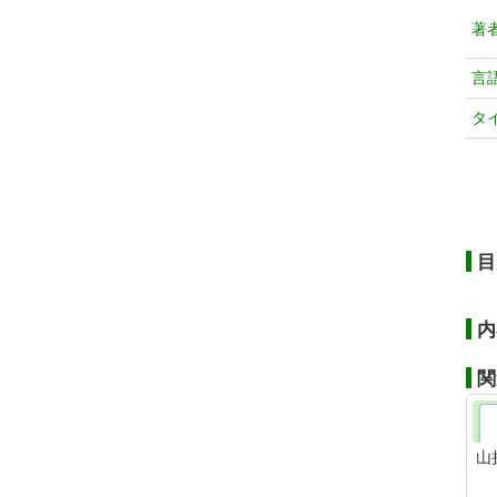
著
言
タ
目
内
関
山