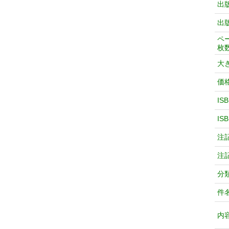
出
出
ペ
枚
大
価
IS
IS
注
注
分
件
内