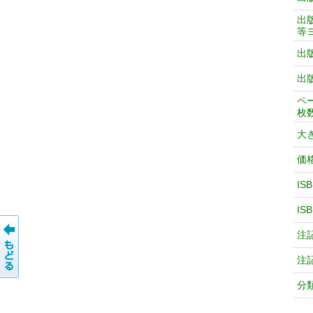
出
等
出
出
ペ
枚
大
価
IS
IS
注
注
分