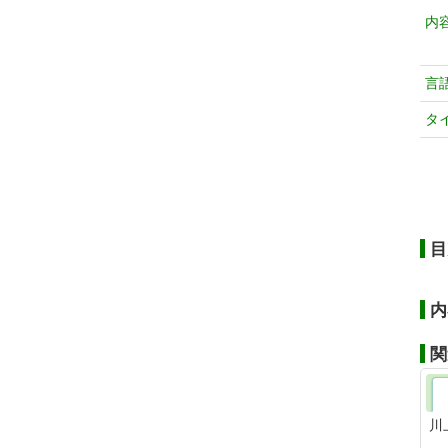
内
言
タ
目
内
関
川