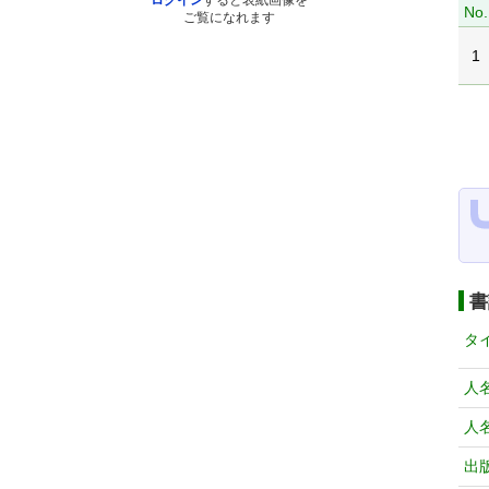
ログイン
すると表紙画像を
No.
ご覧になれます
1
書
タ
人
人
出