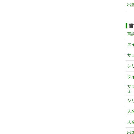
出
書
書
タ
サ
シ
タ
サ
ミ
シ
人
人
出