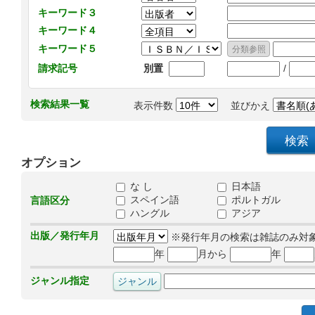
キーワード３
キーワード４
キーワード５
/
請求記号
別置
検索結果一覧
表示件数
並びかえ
オプション
な し
日本語
スペイン語
ポルトガル
言語区分
ハングル
アジア
出版／発行年月
※発行年月の検索は雑誌のみ対
年
月から
年
ジャンル指定