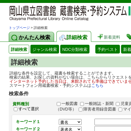
トップページ
> 詳細検索
かんたん検索
詳細検索
新着資料
詳細検索
ジャンル検索
NDC分類検索
予約ベスト
新
詳細検索
詳細な条件を設定して、蔵書を検索することができます。
検索の結果、お探しの資料がない場合は、こちらからリクエスト
インターネット予約した当日は、来館されても準備はできていま
スマートフォン用蔵書検索・予約システムは
こちら
検索条件
一般図書
一般雑誌・新聞
児童
資料種別
すべて選択
（DVD等）
障害者用録音図書
マ
キーワード１
キーワード２