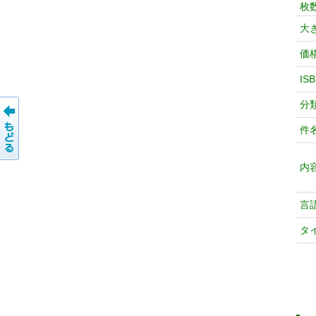
枚
大
価
IS
分
件
内
言
タ