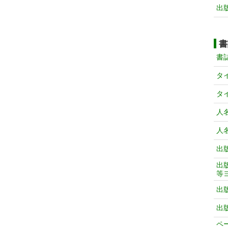
出
書
書
タ
タ
人
人
出
出
等
出
出
ペ