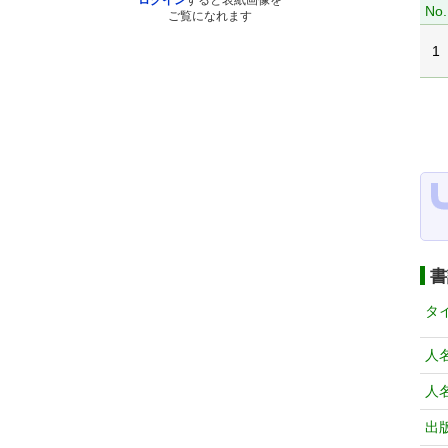
ログイン
すると表紙画像を
No.
ご覧になれます
1
書
タ
人
人
出