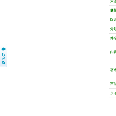
大
価
IS
分
件
内
著
言
タ