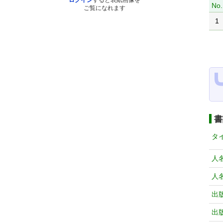
ログイン
すると表紙画像を
No.
ご覧になれます
1
書
タ
人
人
出
出