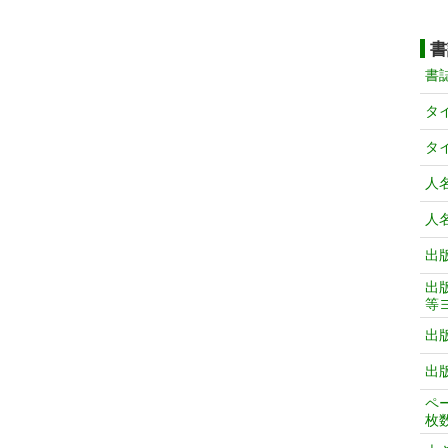
書
書
タ
タ
人
人
出
出
等
出
出
ペ
枚