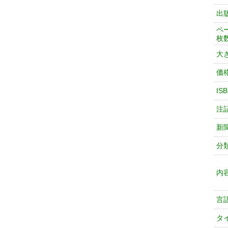
出
ペ
枚
大
価
IS
注
新
分
内
言
タ