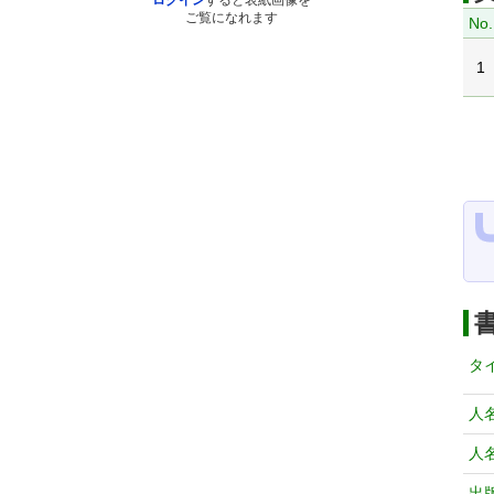
ログイン
すると表紙画像を
ご覧になれます
No.
1
タ
人
人
出