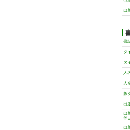
出
書
タ
タ
人
人
版
出
出
等
出