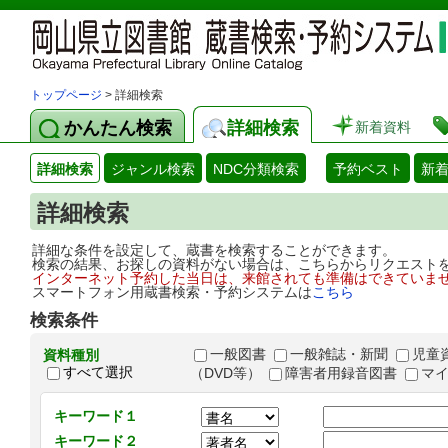
トップページ
> 詳細検索
かんたん検索
詳細検索
新着資料
詳細検索
ジャンル検索
NDC分類検索
予約ベスト
新
詳細検索
詳細な条件を設定して、蔵書を検索することができます。
検索の結果、お探しの資料がない場合は、こちらからリクエスト
インターネット予約した当日は、来館されても準備はできていま
スマートフォン用蔵書検索・予約システムは
こちら
検索条件
一般図書
一般雑誌・新聞
児童
資料種別
すべて選択
（DVD等）
障害者用録音図書
マ
キーワード１
キーワード２