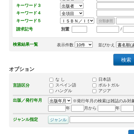
キーワード３
キーワード４
キーワード５
/
請求記号
別置
検索結果一覧
表示件数
並びかえ
オプション
な し
日本語
スペイン語
ポルトガル
言語区分
ハングル
アジア
出版／発行年月
※発行年月の検索は雑誌のみ対
年
月から
年
ジャンル指定