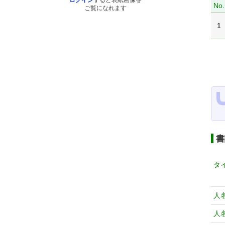
ログイン
すると表紙画像を
No.
ご覧になれます
1
書
タ
人
人