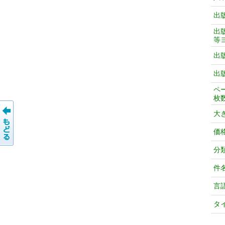
出
出
等
出
出
ペ
枚
大
価
分
件
言
タ