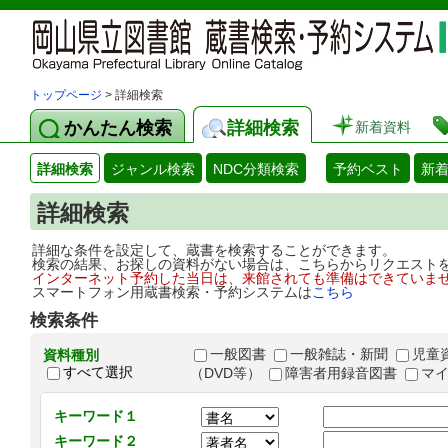
トップページ
> 詳細検索
かんたん検索
詳細検索
新着資料
詳細検索
ジャンル検索
NDC分類検索
予約ベスト
新
詳細検索
詳細な条件を設定して、蔵書を検索することができます。
検索の結果、お探しの資料がない場合は、こちらからリクエスト
インターネット予約した当日は、来館されても準備はできていま
スマートフォン用蔵書検索・予約システムは
こちら
検索条件
一般図書
一般雑誌・新聞
児童
資料種別
すべて選択
（DVD等）
障害者用録音図書
マ
キーワード１
キーワード２