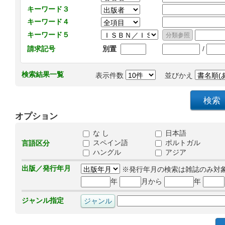
キーワード３
キーワード４
キーワード５
/
請求記号
別置
検索結果一覧
表示件数
並びかえ
オプション
な し
日本語
スペイン語
ポルトガル
言語区分
ハングル
アジア
出版／発行年月
※発行年月の検索は雑誌のみ対
年
月から
年
ジャンル指定