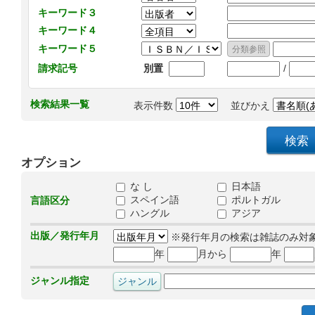
キーワード３
キーワード４
キーワード５
/
請求記号
別置
検索結果一覧
表示件数
並びかえ
オプション
な し
日本語
スペイン語
ポルトガル
言語区分
ハングル
アジア
出版／発行年月
※発行年月の検索は雑誌のみ対
年
月から
年
ジャンル指定