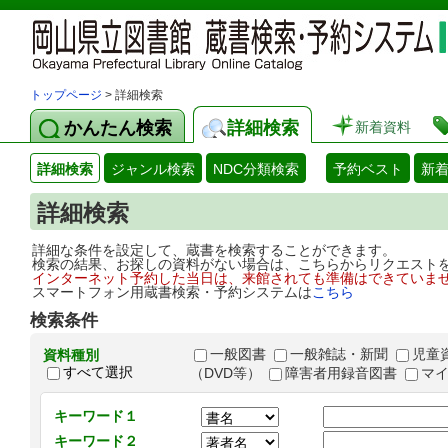
トップページ
> 詳細検索
かんたん検索
詳細検索
新着資料
詳細検索
ジャンル検索
NDC分類検索
予約ベスト
新
詳細検索
詳細な条件を設定して、蔵書を検索することができます。
検索の結果、お探しの資料がない場合は、こちらからリクエスト
インターネット予約した当日は、来館されても準備はできていま
スマートフォン用蔵書検索・予約システムは
こちら
検索条件
一般図書
一般雑誌・新聞
児童
資料種別
すべて選択
（DVD等）
障害者用録音図書
マ
キーワード１
キーワード２