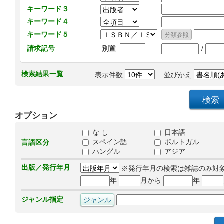
キーワード３
キーワード４
キーワード５
/
請求記号
別置
検索結果一覧
表示件数
並びかえ
オプション
な し
日本語
スペイン語
ポルトガル
言語区分
ハングル
アジア
出版／発行年月
※発行年月の検索は雑誌のみ対
年
月から
年
ジャンル指定