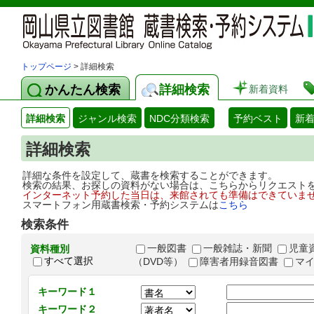
トップページ
> 詳細検索
かんたん検索
詳細検索
新着資料
詳細検索
ジャンル検索
NDC分類検索
予約ベスト
新
詳細検索
詳細な条件を設定して、蔵書を検索することができます。
検索の結果、お探しの資料がない場合は、こちらからリクエスト
インターネット予約した当日は、来館されても準備はできていま
スマートフォン用蔵書検索・予約システムは
こちら
検索条件
一般図書
一般雑誌・新聞
児童
資料種別
すべて選択
（DVD等）
障害者用録音図書
マ
キーワード１
キーワード２