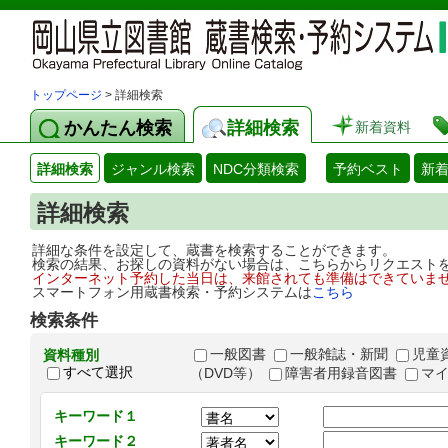
トップページ
> 詳細検索
かんたん検索
詳細検索
新着資料
詳細検索
ジャンル検索
NDC分類検索
予約ベスト
新
詳細検索
詳細な条件を設定して、蔵書を検索することができます。
検索の結果、お探しの資料がない場合は、こちらからリクエスト
インターネット予約した当日は、来館されても準備はできていま
スマートフォン用蔵書検索・予約システムは
こちら
検索条件
一般図書
一般雑誌・新聞
児童
資料種別
すべて選択
（DVD等）
障害者用録音図書
マ
キーワード１
キーワード２