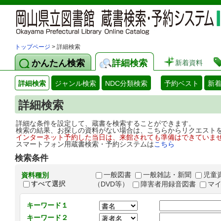
トップページ
> 詳細検索
かんたん検索
詳細検索
新着資料
詳細検索
ジャンル検索
NDC分類検索
予約ベスト
新
詳細検索
詳細な条件を設定して、蔵書を検索することができます。
検索の結果、お探しの資料がない場合は、こちらからリクエスト
インターネット予約した当日は、来館されても準備はできていま
スマートフォン用蔵書検索・予約システムは
こちら
検索条件
一般図書
一般雑誌・新聞
児童
資料種別
すべて選択
（DVD等）
障害者用録音図書
マ
キーワード１
キーワード２