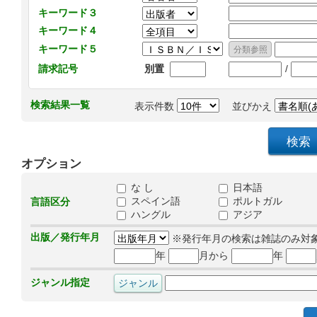
キーワード３
キーワード４
キーワード５
/
請求記号
別置
検索結果一覧
表示件数
並びかえ
オプション
な し
日本語
スペイン語
ポルトガル
言語区分
ハングル
アジア
出版／発行年月
※発行年月の検索は雑誌のみ対
年
月から
年
ジャンル指定