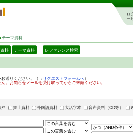
岡山県立図書館 蔵書検索・予約システム
ロ
ー
テーマ資料
着資料
テーマ資料
レファレンス検索
をお送りください。（→
リクエストフォームへ
）
せん。お知らせメールを受け取ってからご来館ください。
資料
郷土資料
外国語資料
大活字本
音声資料（CD等）