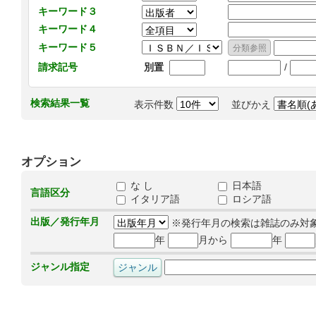
キーワード３
キーワード４
キーワード５
/
請求記号
別置
検索結果一覧
表示件数
並びかえ
オプション
な し
日本語
言語区分
イタリア語
ロシア語
出版／発行年月
※発行年月の検索は雑誌のみ対
年
月から
年
ジャンル指定