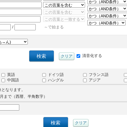
/
～で始まる
清音化する
英語
ドイツ語
フランス語
中国語
ハングル
アジア
象となります。
月まで（西暦、半角数字）