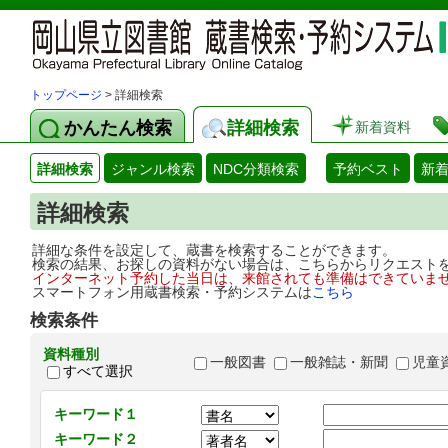
トップページ
> 詳細検索
かんたん検索
詳細検索
新着資料
詳細検索
ジャンル検索
NDC分類検索
予約ベスト
新
詳細検索
詳細な条件を設定して、蔵書を検索することができます。
検索の結果、お探しの資料がない場合は、こちらからリクエスト
インターネット予約した当日は、来館されても準備はできていま
スマートフォン用蔵書検索・予約システムは
こちら
検索条件
資料種別
一般図書
一般雑誌・新聞
児童
すべて選択
キーワード１
キーワード２