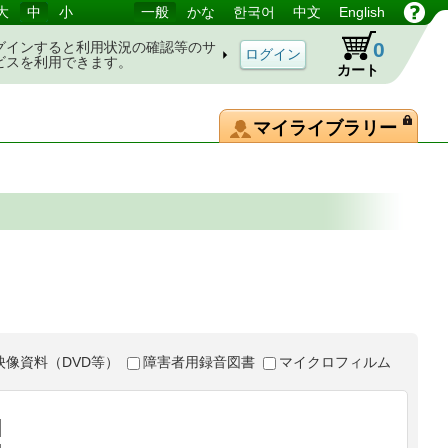
大
中
小
一般
かな
한국어
中文
English
0
グインすると利用状況の確認等のサ
ビスを利用できます。
カート
マイライブラリー
映像資料（DVD等）
障害者用録音図書
マイクロフィルム