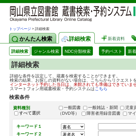
トップページ
> 詳細検索
かんたん検索
詳細検索
新着資料
詳細検索
ジャンル検索
NDC分類検索
予約ベスト
新
詳細検索
詳細な条件を設定して、蔵書を検索することができます。
検索の結果、お探しの資料がない場合は、こちらからリクエスト
インターネット予約した当日は、来館されても準備はできていま
スマートフォン用蔵書検索・予約システムは
こちら
検索条件
一般図書
一般雑誌・新聞
児童
資料種別
すべて選択
（DVD等）
障害者用録音図書
マ
キーワード１
キーワード２