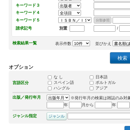
キーワード３
キーワード４
キーワード５
/
請求記号
別置
検索結果一覧
表示件数
並びかえ
オプション
な し
日本語
スペイン語
ポルトガル
言語区分
ハングル
アジア
出版／発行年月
※発行年月の検索は雑誌のみ対
年
月から
年
ジャンル指定