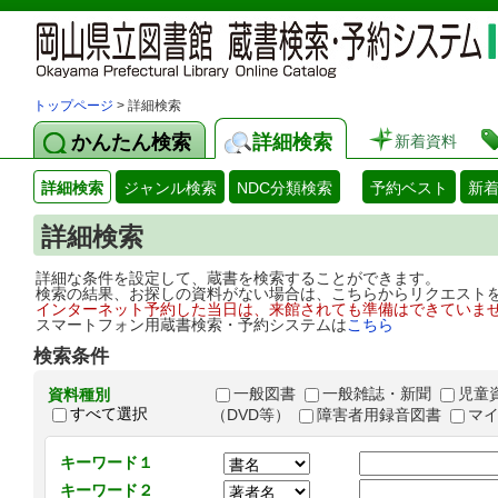
トップページ
> 詳細検索
かんたん検索
詳細検索
新着資料
詳細検索
ジャンル検索
NDC分類検索
予約ベスト
新
詳細検索
詳細な条件を設定して、蔵書を検索することができます。
検索の結果、お探しの資料がない場合は、こちらからリクエスト
インターネット予約した当日は、来館されても準備はできていま
スマートフォン用蔵書検索・予約システムは
こちら
検索条件
一般図書
一般雑誌・新聞
児童
資料種別
すべて選択
（DVD等）
障害者用録音図書
マ
キーワード１
キーワード２