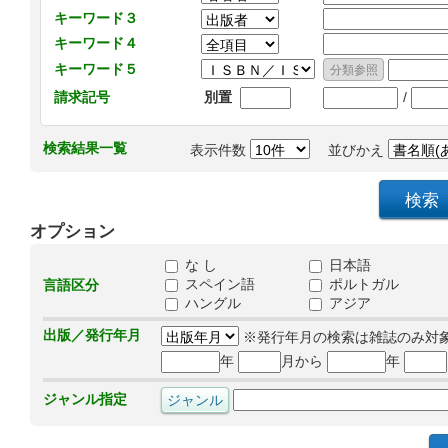
キーワード３
キーワード４
キーワード５
/
請求記号
別置
検索結果一覧
表示件数
並びかえ
オプション
な し
日本語
スペイン語
ポルトガル
言語区分
ハングル
アジア
出版／発行年月
※発行年月の検索は雑誌のみ対
年
月から
年
ジャンル指定