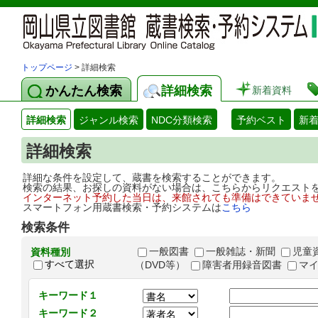
トップページ
> 詳細検索
かんたん検索
詳細検索
新着資料
詳細検索
ジャンル検索
NDC分類検索
予約ベスト
新
詳細検索
詳細な条件を設定して、蔵書を検索することができます。
検索の結果、お探しの資料がない場合は、こちらからリクエスト
インターネット予約した当日は、来館されても準備はできていま
スマートフォン用蔵書検索・予約システムは
こちら
検索条件
一般図書
一般雑誌・新聞
児童
資料種別
すべて選択
（DVD等）
障害者用録音図書
マ
キーワード１
キーワード２