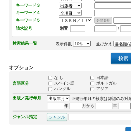
キーワード３
キーワード４
キーワード５
/
請求記号
別置
検索結果一覧
表示件数
並びかえ
オプション
な し
日本語
スペイン語
ポルトガル
言語区分
ハングル
アジア
出版／発行年月
※発行年月の検索は雑誌のみ対
年
月から
年
ジャンル指定