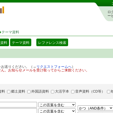
岡山県立図書館 蔵書検索・予約システム
ロ
ー
テーマ資料
着資料
テーマ資料
レファレンス検索
をお送りください。（→
リクエストフォームへ
）
せん。お知らせメールを受け取ってからご来館ください。
資料
郷土資料
外国語資料
大活字本
音声資料（CD等）