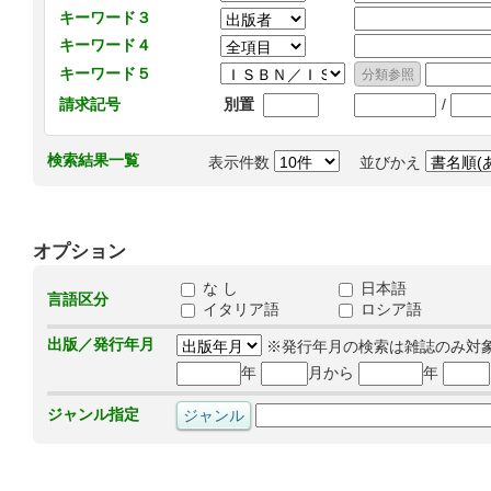
キーワード３
キーワード４
キーワード５
/
請求記号
別置
検索結果一覧
表示件数
並びかえ
オプション
な し
日本語
言語区分
イタリア語
ロシア語
出版／発行年月
※発行年月の検索は雑誌のみ対
年
月から
年
ジャンル指定