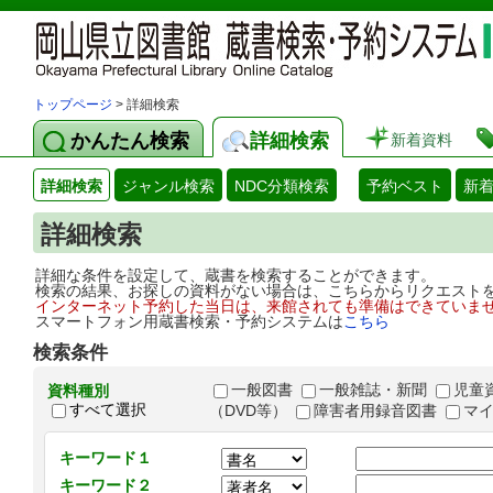
トップページ
> 詳細検索
かんたん検索
詳細検索
新着資料
詳細検索
ジャンル検索
NDC分類検索
予約ベスト
新
詳細検索
詳細な条件を設定して、蔵書を検索することができます。
検索の結果、お探しの資料がない場合は、こちらからリクエスト
インターネット予約した当日は、来館されても準備はできていま
スマートフォン用蔵書検索・予約システムは
こちら
検索条件
一般図書
一般雑誌・新聞
児童
資料種別
すべて選択
（DVD等）
障害者用録音図書
マ
キーワード１
キーワード２