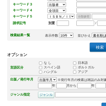
キーワード３
キーワード４
キーワード５
/
請求記号
別置
検索結果一覧
表示件数
並びかえ
オプション
な し
日本語
スペイン語
ポルトガル
言語区分
ハングル
アジア
出版／発行年月
※発行年月の検索は雑誌のみ対
年
月から
年
ジャンル指定