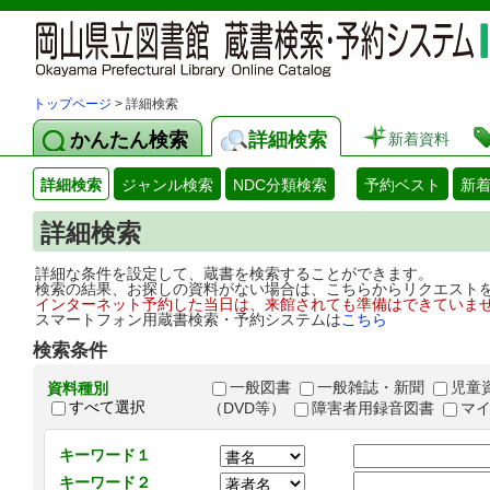
トップページ
> 詳細検索
かんたん検索
詳細検索
新着資料
詳細検索
ジャンル検索
NDC分類検索
予約ベスト
新
詳細検索
詳細な条件を設定して、蔵書を検索することができます。
検索の結果、お探しの資料がない場合は、こちらからリクエスト
インターネット予約した当日は、来館されても準備はできていま
スマートフォン用蔵書検索・予約システムは
こちら
検索条件
一般図書
一般雑誌・新聞
児童
資料種別
すべて選択
（DVD等）
障害者用録音図書
マ
キーワード１
キーワード２