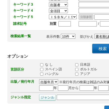
キーワード３
キーワード４
キーワード５
/
請求記号
別置
検索結果一覧
表示件数
並びかえ
オプション
な し
日本語
スペイン語
ポルトガル
言語区分
ハングル
アジア
出版／発行年月
※発行年月の検索は雑誌のみ対
年
月から
年
ジャンル指定