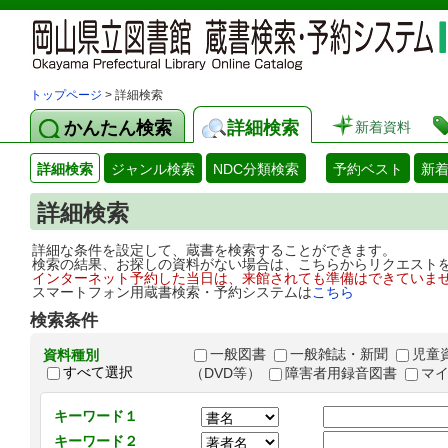
トップページ
> 詳細検索
かんたん検索
詳細検索
新着資料
詳細検索
ジャンル検索
NDC分類検索
予約ベスト
新
詳細検索
詳細な条件を設定して、蔵書を検索することができます。
検索の結果、お探しの資料がない場合は、こちらからリクエスト
インターネット予約した当日は、来館されても準備はできていま
スマートフォン用蔵書検索・予約システムは
こちら
検索条件
一般図書
一般雑誌・新聞
児童
資料種別
すべて選択
（DVD等）
障害者用録音図書
マ
キーワード１
キーワード２