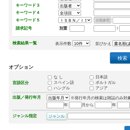
キーワード３
キーワード４
キーワード５
/
請求記号
別置
検索結果一覧
表示件数
並びかえ
オプション
な し
日本語
スペイン語
ポルトガル
言語区分
ハングル
アジア
出版／発行年月
※発行年月の検索は雑誌のみ対
年
月から
年
ジャンル指定