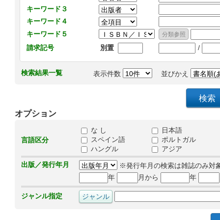
キーワード３
キーワード４
キーワード５
/
請求記号
別置
検索結果一覧
表示件数
並びかえ
オプション
な し
日本語
スペイン語
ポルトガル
言語区分
ハングル
アジア
出版／発行年月
※発行年月の検索は雑誌のみ対
年
月から
年
ジャンル指定