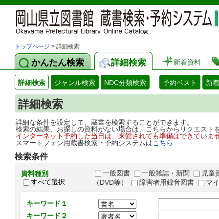
トップページ
> 詳細検索
かんたん検索
詳細検索
新着資料
詳細検索
ジャンル検索
NDC分類検索
予約ベスト
新
詳細検索
詳細な条件を設定して、蔵書を検索することができます。
検索の結果、お探しの資料がない場合は、こちらからリクエスト
インターネット予約した当日は、来館されても準備はできていま
スマートフォン用蔵書検索・予約システムは
こちら
検索条件
一般図書
一般雑誌・新聞
児童
資料種別
すべて選択
（DVD等）
障害者用録音図書
マ
キーワード１
キーワード２