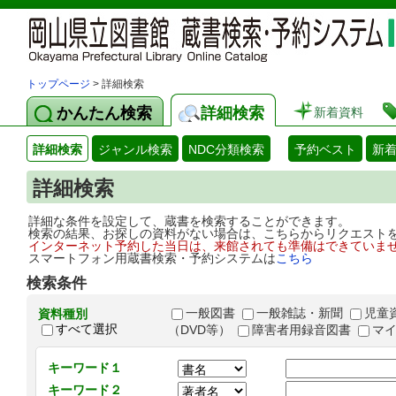
トップページ
> 詳細検索
かんたん検索
詳細検索
新着資料
詳細検索
ジャンル検索
NDC分類検索
予約ベスト
新
詳細検索
詳細な条件を設定して、蔵書を検索することができます。
検索の結果、お探しの資料がない場合は、こちらからリクエスト
インターネット予約した当日は、来館されても準備はできていま
スマートフォン用蔵書検索・予約システムは
こちら
検索条件
一般図書
一般雑誌・新聞
児童
資料種別
すべて選択
（DVD等）
障害者用録音図書
マ
キーワード１
キーワード２