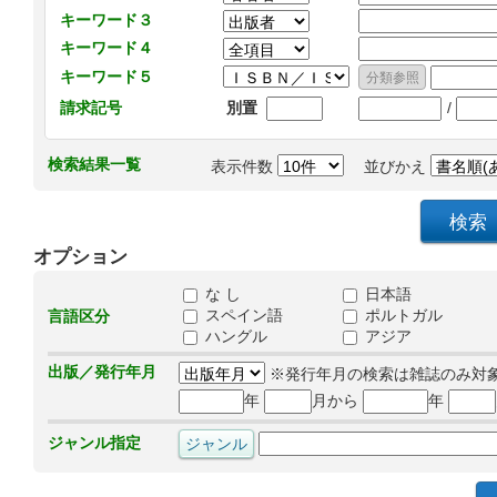
キーワード３
キーワード４
キーワード５
/
請求記号
別置
検索結果一覧
表示件数
並びかえ
オプション
な し
日本語
スペイン語
ポルトガル
言語区分
ハングル
アジア
出版／発行年月
※発行年月の検索は雑誌のみ対
年
月から
年
ジャンル指定