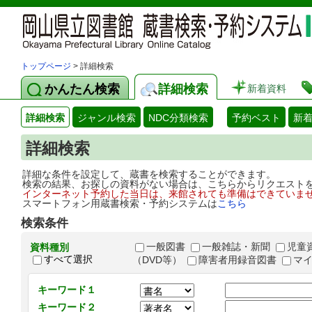
トップページ
> 詳細検索
かんたん検索
詳細検索
新着資料
詳細検索
ジャンル検索
NDC分類検索
予約ベスト
新
詳細検索
詳細な条件を設定して、蔵書を検索することができます。
検索の結果、お探しの資料がない場合は、こちらからリクエスト
インターネット予約した当日は、来館されても準備はできていま
スマートフォン用蔵書検索・予約システムは
こちら
検索条件
一般図書
一般雑誌・新聞
児童
資料種別
すべて選択
（DVD等）
障害者用録音図書
マ
キーワード１
キーワード２