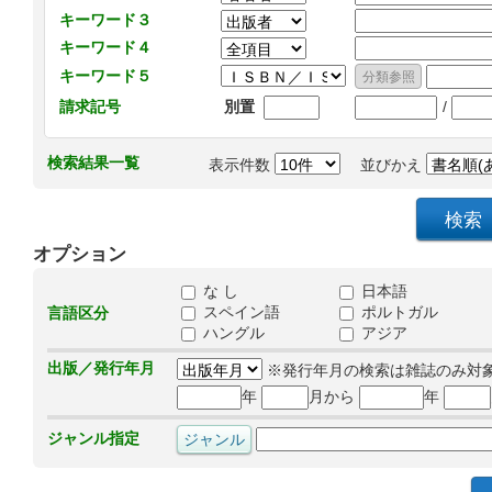
キーワード３
キーワード４
キーワード５
/
請求記号
別置
検索結果一覧
表示件数
並びかえ
オプション
な し
日本語
スペイン語
ポルトガル
言語区分
ハングル
アジア
出版／発行年月
※発行年月の検索は雑誌のみ対
年
月から
年
ジャンル指定