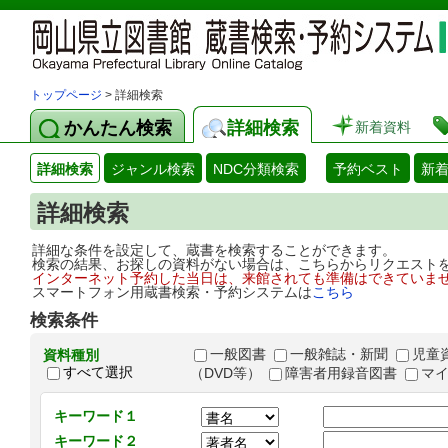
トップページ
> 詳細検索
かんたん検索
詳細検索
新着資料
詳細検索
ジャンル検索
NDC分類検索
予約ベスト
新
詳細検索
詳細な条件を設定して、蔵書を検索することができます。
検索の結果、お探しの資料がない場合は、こちらからリクエスト
インターネット予約した当日は、来館されても準備はできていま
スマートフォン用蔵書検索・予約システムは
こちら
検索条件
一般図書
一般雑誌・新聞
児童
資料種別
すべて選択
（DVD等）
障害者用録音図書
マ
キーワード１
キーワード２