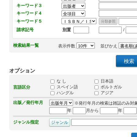
キーワード３
キーワード４
キーワード５
/
請求記号
別置
検索結果一覧
表示件数
並びかえ
オプション
な し
日本語
スペイン語
ポルトガル
言語区分
ハングル
アジア
出版／発行年月
※発行年月の検索は雑誌のみ対
年
月から
年
ジャンル指定