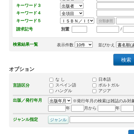
キーワード３
キーワード４
キーワード５
/
請求記号
別置
検索結果一覧
表示件数
並びかえ
オプション
な し
日本語
スペイン語
ポルトガル
言語区分
ハングル
アジア
出版／発行年月
※発行年月の検索は雑誌のみ対
年
月から
年
ジャンル指定