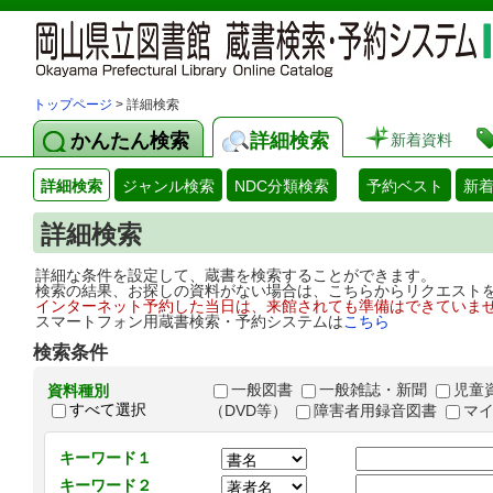
トップページ
> 詳細検索
かんたん検索
詳細検索
新着資料
詳細検索
ジャンル検索
NDC分類検索
予約ベスト
新
詳細検索
詳細な条件を設定して、蔵書を検索することができます。
検索の結果、お探しの資料がない場合は、こちらからリクエスト
インターネット予約した当日は、来館されても準備はできていま
スマートフォン用蔵書検索・予約システムは
こちら
検索条件
一般図書
一般雑誌・新聞
児童
資料種別
すべて選択
（DVD等）
障害者用録音図書
マ
キーワード１
キーワード２