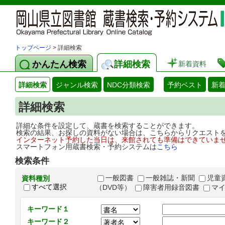
トップページ
> 詳細検索
かんたん検索
詳細検索
新着資料
詳細検索
ジャンル検索
NDC分類検索
予約ベスト
新
詳細検索
詳細な条件を設定して、蔵書を検索することができます。
検索の結果、お探しの資料がない場合は、こちらからリクエスト
インターネット予約した当日は、来館されても準備はできていま
スマートフォン用蔵書検索・予約システムは
こちら
検索条件
一般図書
一般雑誌・新聞
児童
資料種別
すべて選択
（DVD等）
障害者用録音図書
マ
キーワード１
キーワード２