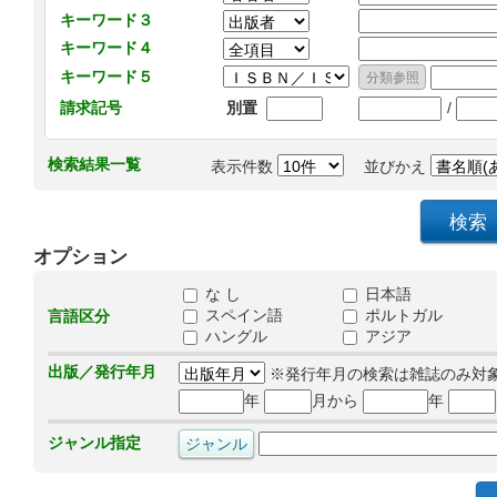
キーワード３
キーワード４
キーワード５
/
請求記号
別置
検索結果一覧
表示件数
並びかえ
オプション
な し
日本語
スペイン語
ポルトガル
言語区分
ハングル
アジア
出版／発行年月
※発行年月の検索は雑誌のみ対
年
月から
年
ジャンル指定