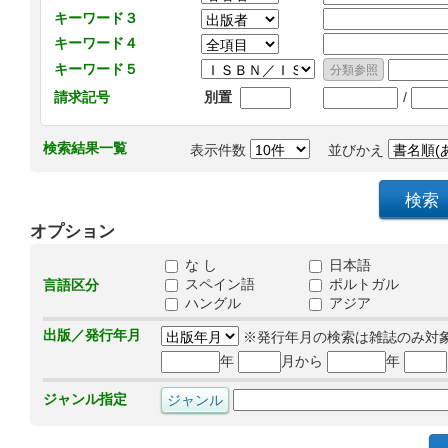
キーワード３
キーワード４
キーワード５
/
請求記号
別置
検索結果一覧
表示件数
並びかえ
オプション
な し
日本語
スペイン語
ポルトガル
言語区分
ハングル
アジア
出版／発行年月
※発行年月の検索は雑誌のみ対
年
月から
年
ジャンル指定