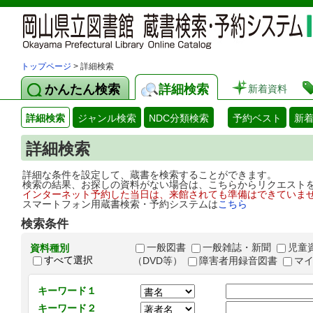
トップページ
> 詳細検索
かんたん検索
詳細検索
新着資料
詳細検索
ジャンル検索
NDC分類検索
予約ベスト
新
詳細検索
詳細な条件を設定して、蔵書を検索することができます。
検索の結果、お探しの資料がない場合は、こちらからリクエスト
インターネット予約した当日は、来館されても準備はできていま
スマートフォン用蔵書検索・予約システムは
こちら
検索条件
一般図書
一般雑誌・新聞
児童
資料種別
すべて選択
（DVD等）
障害者用録音図書
マ
キーワード１
キーワード２