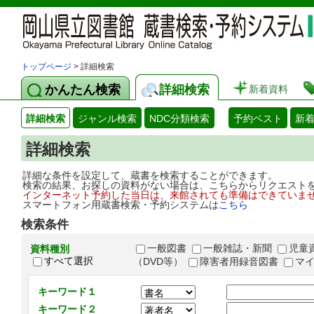
トップページ
> 詳細検索
かんたん検索
詳細検索
新着資料
詳細検索
ジャンル検索
NDC分類検索
予約ベスト
新
詳細検索
詳細な条件を設定して、蔵書を検索することができます。
検索の結果、お探しの資料がない場合は、こちらからリクエスト
インターネット予約した当日は、来館されても準備はできていま
スマートフォン用蔵書検索・予約システムは
こちら
検索条件
一般図書
一般雑誌・新聞
児童
資料種別
すべて選択
（DVD等）
障害者用録音図書
マ
キーワード１
キーワード２