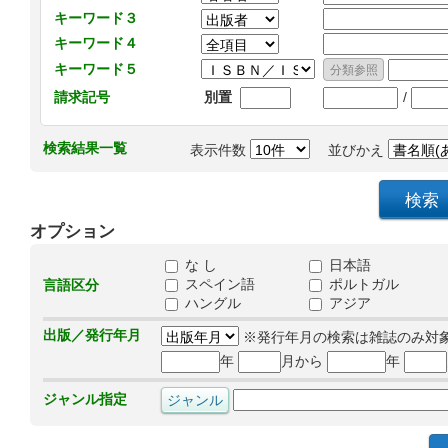
キーワード３
キーワード４
キーワード５
/
請求記号
別置
検索結果一覧
表示件数
並びかえ
オプション
な し
日本語
スペイン語
ポルトガル
言語区分
ハングル
アジア
出版／発行年月
※発行年月の検索は雑誌のみ対
年
月から
年
ジャンル指定