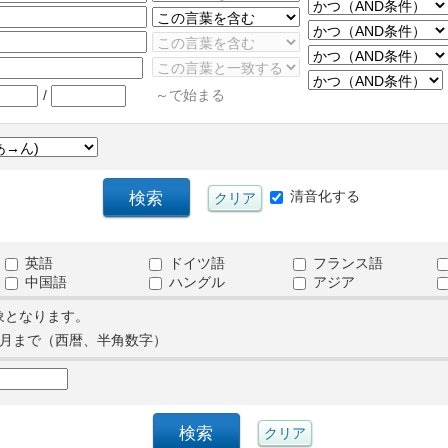
/
～で始まる
清音化する
英語
ドイツ語
フランス語
中国語
ハングル
アジア
象となります。
月まで（西暦、半角数字）