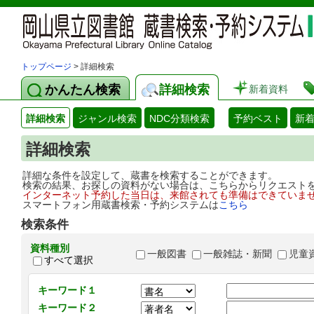
トップページ
> 詳細検索
かんたん検索
詳細検索
新着資料
詳細検索
ジャンル検索
NDC分類検索
予約ベスト
新
詳細検索
詳細な条件を設定して、蔵書を検索することができます。
検索の結果、お探しの資料がない場合は、こちらからリクエスト
インターネット予約した当日は、来館されても準備はできていま
スマートフォン用蔵書検索・予約システムは
こちら
検索条件
資料種別
一般図書
一般雑誌・新聞
児童
すべて選択
キーワード１
キーワード２