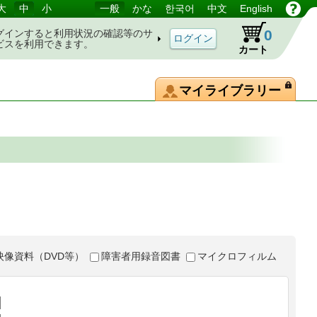
大
中
小
一般
かな
한국어
中文
English
0
グインすると利用状況の確認等のサ
ビスを利用できます。
カート
マイライブラリー
映像資料（DVD等）
障害者用録音図書
マイクロフィルム