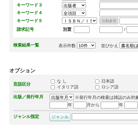
キーワード３
キーワード４
キーワード５
/
請求記号
別置
検索結果一覧
表示件数
並びかえ
オプション
な し
日本語
言語区分
イタリア語
ロシア語
出版／発行年月
※発行年月の検索は雑誌のみ対
年
月から
年
ジャンル指定