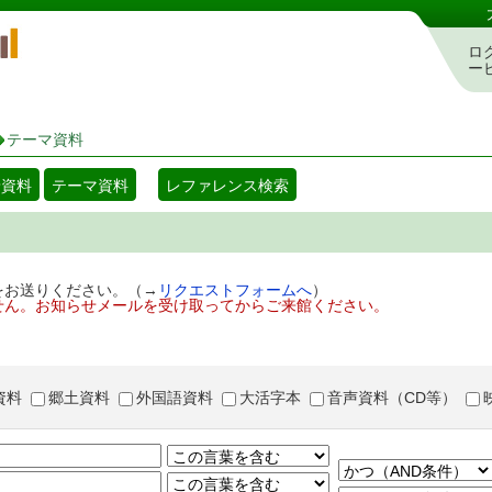
岡山県立図書館 蔵書検索・予約システム
ロ
ー
テーマ資料
着資料
テーマ資料
レファレンス検索
をお送りください。（→
リクエストフォームへ
）
せん。お知らせメールを受け取ってからご来館ください。
資料
郷土資料
外国語資料
大活字本
音声資料（CD等）