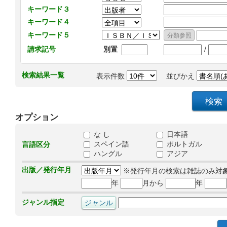
キーワード３
キーワード４
キーワード５
/
請求記号
別置
検索結果一覧
表示件数
並びかえ
オプション
な し
日本語
スペイン語
ポルトガル
言語区分
ハングル
アジア
出版／発行年月
※発行年月の検索は雑誌のみ対
年
月から
年
ジャンル指定