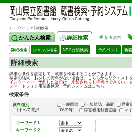
トップページ
> 詳細検索
かんたん検索
詳細検索
新着資料
詳細検索
ジャンル検索
NDC分類検索
予約ベスト
新
詳細検索
詳細な条件を設定して、蔵書を検索することができます。
検索の結果、お探しの資料がない場合は、こちらからリクエスト
インターネット予約した当日は、来館されても準備はできていま
スマートフォン用蔵書検索・予約システムは
こちら
検索条件
一般図書
一般雑誌・新聞
児童
資料種別
すべて選択
（DVD等）
障害者用録音図書
マ
キーワード１
キーワード２