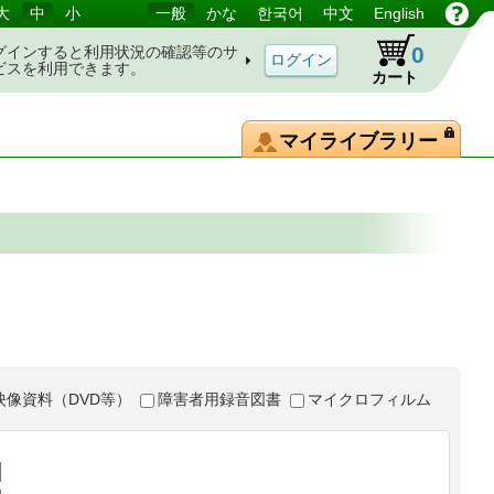
大
中
小
一般
かな
한국어
中文
English
0
グインすると利用状況の確認等のサ
ビスを利用できます。
カート
マイライブラリー
映像資料（DVD等）
障害者用録音図書
マイクロフィルム