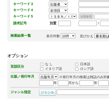
キーワード３
キーワード４
キーワード５
/
請求記号
別置
検索結果一覧
表示件数
並びかえ
オプション
な し
日本語
言語区分
イタリア語
ロシア語
出版／発行年月
※発行年月の検索は雑誌のみ対
年
月から
年
ジャンル指定