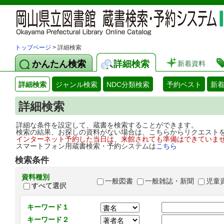
トップページ
> 詳細検索
かんたん検索
詳細検索
新着資料
詳細検索
ジャンル検索
NDC分類検索
予約ベスト
新
詳細検索
詳細な条件を設定して、蔵書を検索することができます。
検索の結果、お探しの資料がない場合は、こちらからリクエスト
インターネット予約した当日は、来館されても準備はできていま
スマートフォン用蔵書検索・予約システムは
こちら
検索条件
資料種別
一般図書
一般雑誌・新聞
児童
すべて選択
キーワード１
キーワード２