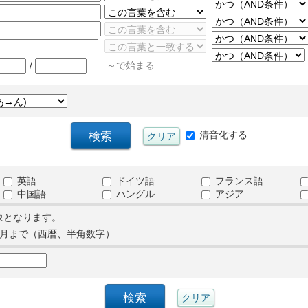
/
～で始まる
清音化する
英語
ドイツ語
フランス語
中国語
ハングル
アジア
象となります。
月まで（西暦、半角数字）