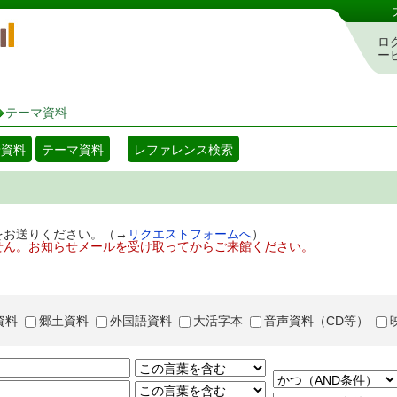
岡山県立図書館 蔵書検索・予約システム
ロ
ー
テーマ資料
着資料
テーマ資料
レファレンス検索
をお送りください。（→
リクエストフォームへ
）
せん。お知らせメールを受け取ってからご来館ください。
資料
郷土資料
外国語資料
大活字本
音声資料（CD等）