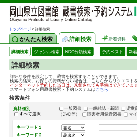
トップページ
> 詳細検索
かんたん検索
詳細検索
新着資料
詳細検索
ジャンル検索
NDC分類検索
予約ベスト
新
詳細検索
詳細な条件を設定して、蔵書を検索することができます。
検索の結果、お探しの資料がない場合は、こちらからリクエスト
インターネット予約した当日は、来館されても準備はできていま
スマートフォン用蔵書検索・予約システムは
こちら
検索条件
一般図書
一般雑誌・新聞
児童
資料種別
すべて選択
（DVD等）
障害者用録音図書
マ
キーワード１
キーワード２