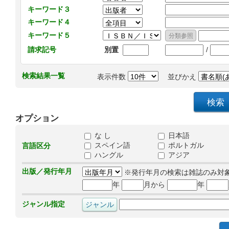
キーワード３
キーワード４
キーワード５
/
請求記号
別置
検索結果一覧
表示件数
並びかえ
オプション
な し
日本語
スペイン語
ポルトガル
言語区分
ハングル
アジア
出版／発行年月
※発行年月の検索は雑誌のみ対
年
月から
年
ジャンル指定