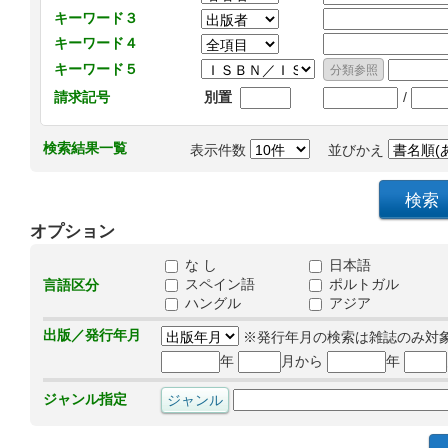
キーワード３
キーワード４
キーワード５
/
請求記号
別置
検索結果一覧
表示件数
並びかえ
オプション
な し
日本語
スペイン語
ポルトガル
言語区分
ハングル
アジア
出版／発行年月
※発行年月の検索は雑誌のみ対
年
月から
年
ジャンル指定