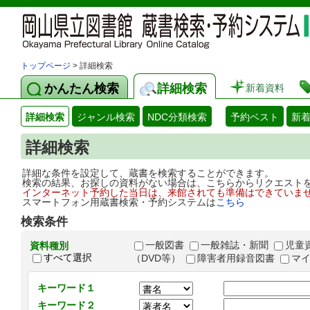
トップページ
> 詳細検索
かんたん検索
詳細検索
新着資料
詳細検索
ジャンル検索
NDC分類検索
予約ベスト
新
詳細検索
詳細な条件を設定して、蔵書を検索することができます。
検索の結果、お探しの資料がない場合は、こちらからリクエスト
インターネット予約した当日は、来館されても準備はできていま
スマートフォン用蔵書検索・予約システムは
こちら
検索条件
一般図書
一般雑誌・新聞
児童
資料種別
すべて選択
（DVD等）
障害者用録音図書
マ
キーワード１
キーワード２