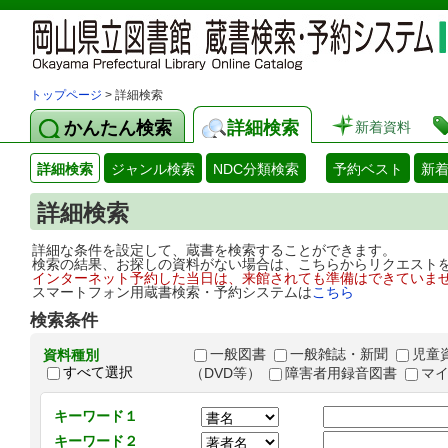
トップページ
> 詳細検索
かんたん検索
詳細検索
新着資料
詳細検索
ジャンル検索
NDC分類検索
予約ベスト
新
詳細検索
詳細な条件を設定して、蔵書を検索することができます。
検索の結果、お探しの資料がない場合は、こちらからリクエスト
インターネット予約した当日は、来館されても準備はできていま
スマートフォン用蔵書検索・予約システムは
こちら
検索条件
一般図書
一般雑誌・新聞
児童
資料種別
すべて選択
（DVD等）
障害者用録音図書
マ
キーワード１
キーワード２