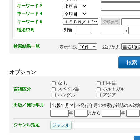
キーワード３
キーワード４
キーワード５
/
請求記号
別置
検索結果一覧
表示件数
並びかえ
オプション
な し
日本語
スペイン語
ポルトガル
言語区分
ハングル
アジア
出版／発行年月
※発行年月の検索は雑誌のみ対
年
月から
年
ジャンル指定