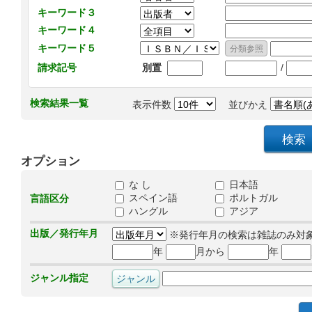
キーワード３
キーワード４
キーワード５
/
請求記号
別置
検索結果一覧
表示件数
並びかえ
オプション
な し
日本語
スペイン語
ポルトガル
言語区分
ハングル
アジア
出版／発行年月
※発行年月の検索は雑誌のみ対
年
月から
年
ジャンル指定