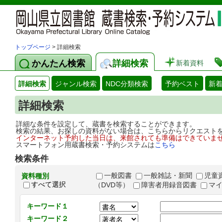
トップページ
> 詳細検索
かんたん検索
詳細検索
新着資料
詳細検索
ジャンル検索
NDC分類検索
予約ベスト
新
詳細検索
詳細な条件を設定して、蔵書を検索することができます。
検索の結果、お探しの資料がない場合は、こちらからリクエスト
インターネット予約した当日は、来館されても準備はできていま
スマートフォン用蔵書検索・予約システムは
こちら
検索条件
一般図書
一般雑誌・新聞
児童
資料種別
すべて選択
（DVD等）
障害者用録音図書
マ
キーワード１
キーワード２