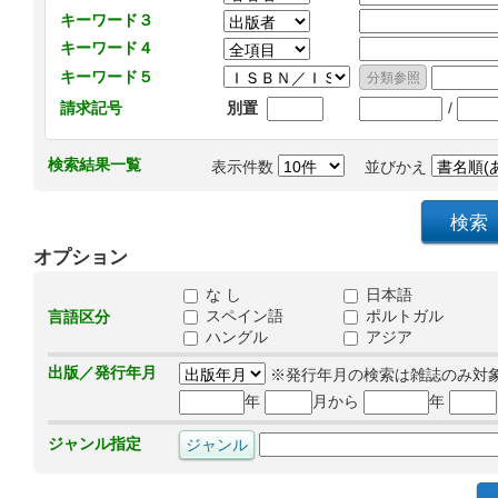
キーワード３
キーワード４
キーワード５
/
請求記号
別置
検索結果一覧
表示件数
並びかえ
オプション
な し
日本語
スペイン語
ポルトガル
言語区分
ハングル
アジア
出版／発行年月
※発行年月の検索は雑誌のみ対
年
月から
年
ジャンル指定