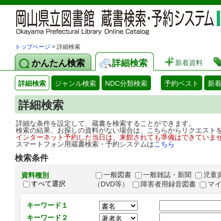
トップページ
> 詳細検索
かんたん検索
詳細検索
新着資料
詳細検索
ジャンル検索
NDC分類検索
予約ベスト
新
詳細検索
詳細な条件を設定して、蔵書を検索することができます。
検索の結果、お探しの資料がない場合は、こちらからリクエスト
インターネット予約した当日は、来館されても準備はできていま
スマートフォン用蔵書検索・予約システムは
こちら
検索条件
一般図書
一般雑誌・新聞
児童
資料種別
すべて選択
（DVD等）
障害者用録音図書
マ
キーワード１
キーワード２