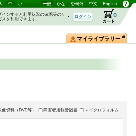
大
中
小
一般
かな
한국어
中文
English
0
グインすると利用状況の確認等のサ
ビスを利用できます。
カート
マイライブラリー
映像資料（DVD等）
障害者用録音図書
マイクロフィルム