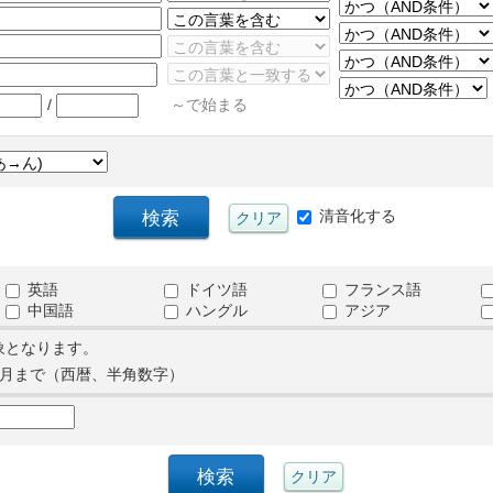
/
～で始まる
清音化する
英語
ドイツ語
フランス語
中国語
ハングル
アジア
象となります。
月まで（西暦、半角数字）