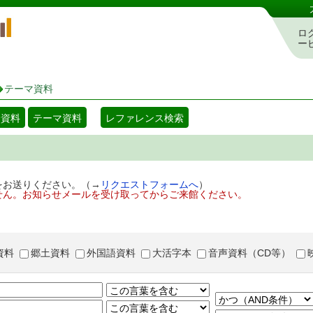
岡山県立図書館 蔵書検索・予約システム
ロ
ー
テーマ資料
着資料
テーマ資料
レファレンス検索
をお送りください。（→
リクエストフォームへ
）
せん。お知らせメールを受け取ってからご来館ください。
資料
郷土資料
外国語資料
大活字本
音声資料（CD等）