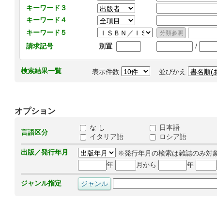
キーワード３
キーワード４
キーワード５
/
請求記号
別置
検索結果一覧
表示件数
並びかえ
オプション
な し
日本語
言語区分
イタリア語
ロシア語
出版／発行年月
※発行年月の検索は雑誌のみ対
年
月から
年
ジャンル指定