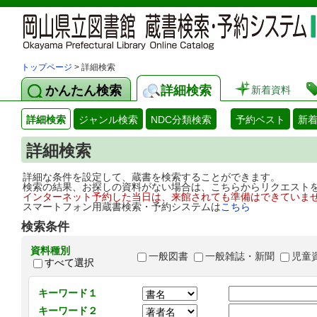
トップページ
> 詳細検索
かんたん検索
詳細検索
新着資料
詳細検索
ジャンル検索
NDC分類検索
予約ベスト
新
詳細検索
詳細な条件を設定して、蔵書を検索することができます。
検索の結果、お探しの資料がない場合は、こちらからリクエスト
インターネット予約した当日は、来館されても準備はできていま
スマートフォン用蔵書検索・予約システムは
こちら
検索条件
資料種別
一般図書
一般雑誌・新聞
児童
すべて選択
キーワード１
キーワード２