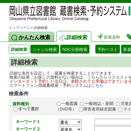
トップページ
> 詳細検索
かんたん検索
詳細検索
新着資料
詳細検索
ジャンル検索
NDC分類検索
予約ベスト
新
詳細検索
詳細な条件を設定して、蔵書を検索することができます。
検索の結果、お探しの資料がない場合は、こちらからリクエスト
インターネット予約した当日は、来館されても準備はできていま
スマートフォン用蔵書検索・予約システムは
こちら
検索条件
一般図書
一般雑誌・新聞
児童
資料種別
すべて選択
（DVD等）
障害者用録音図書
マ
キーワード１
キーワード２