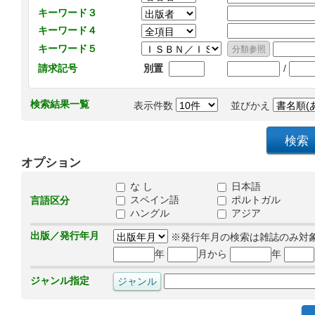
キーワード３
キーワード４
キーワード５
/
請求記号
別置
検索結果一覧
表示件数
並びかえ
オプション
な し
日本語
スペイン語
ポルトガル
言語区分
ハングル
アジア
出版／発行年月
※発行年月の検索は雑誌のみ対
年
月から
年
ジャンル指定